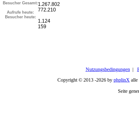
Besucher Gesamt:
1.267.802
772.210
Aufrufe heute:
Besucher heute:
1.124
159
Nutzungsbedingungen
|
Copyright © 2013 -2026 by
phplinX
alle
Seite gener