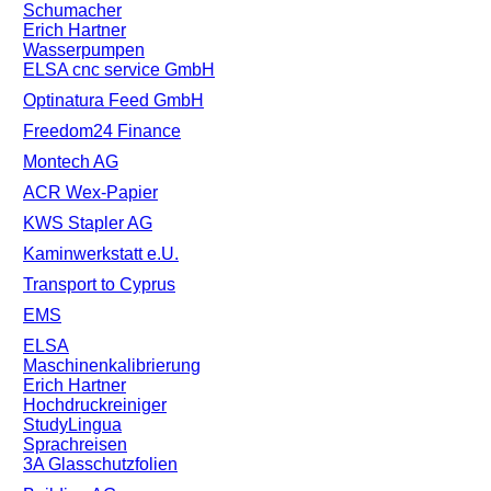
Schumacher
Erich Hartner
Wasserpumpen
ELSA cnc service GmbH
Optinatura Feed GmbH
Freedom24 Finance
Montech AG
ACR Wex-Papier
KWS Stapler AG
Kaminwerkstatt e.U.
Transport to Cyprus
EMS
ELSA
Maschinenkalibrierung
Erich Hartner
Hochdruckreiniger
StudyLingua
Sprachreisen
3A Glasschutzfolien