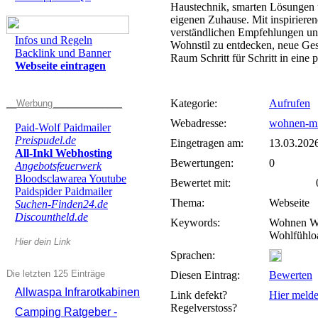
Haustechnik, smarten Lösungen u
eigenen Zuhause. Mit inspiriere
verständlichen Empfehlungen unte
Infos und Regeln
Wohnstil zu entdecken, neue Ge
Backlink und Banner
Raum Schritt für Schritt in eine
Webseite eintragen
Kategorie:
Aufrufen
__Werbung______________
Webadresse:
wohnen-mi
Paid-Wolf Paidmailer
Preispudel.de
Eingetragen am:
13.03.202
All-Inkl Webhosting
Bewertungen:
0
Angebotsfeuerwerk
Bloodsclawarea Youtube
Bewertet mit:
0 
Paidspider Paidmailer
Thema:
Webseite
Suchen-Finden24.de
Discountheld.de
Keywords:
Wohnen Wo
Wohlfühlo
Hier dein Link
Sprachen:
Die letzten 125 Einträge
Diesen Eintrag:
Bewerten
Allwaspa Infrarotkabinen
Link defekt?
Hier meld
Regelverstoss?
Camping Ratgeber -