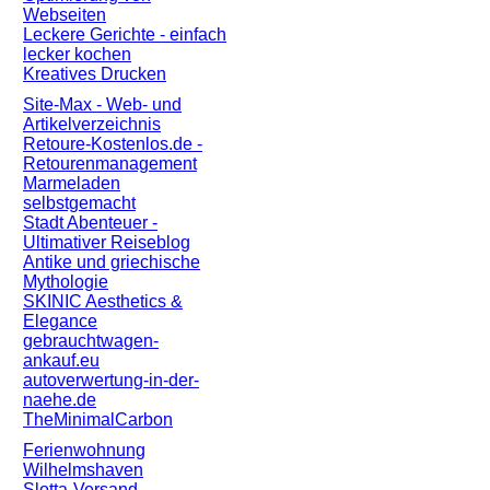
Webseiten
Leckere Gerichte - einfach
lecker kochen
Kreatives Drucken
Site-Max - Web- und
Artikelverzeichnis
Retoure-Kostenlos.de -
Retourenmanagement
Marmeladen
selbstgemacht
Stadt Abenteuer -
Ultimativer Reiseblog
Antike und griechische
Mythologie
SKINIC Aesthetics &
Elegance
gebrauchtwagen-
ankauf.eu
autoverwertung-in-der-
naehe.de
TheMinimalCarbon
Ferienwohnung
Wilhelmshaven
Slotta-Versand.