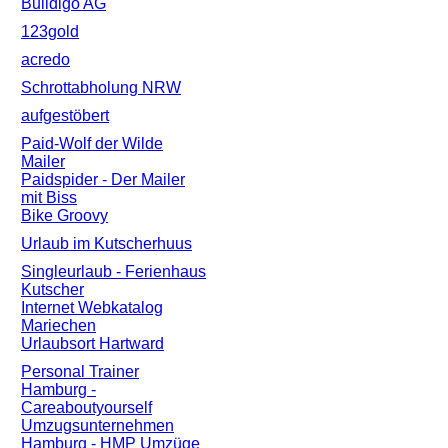
Buildigo AG
123gold
acredo
Schrottabholung NRW
aufgestöbert
Paid-Wolf der Wilde
Mailer
Paidspider - Der Mailer
mit Biss
Bike Groovy
Urlaub im Kutscherhuus
Singleurlaub - Ferienhaus
Kutscher
Internet Webkatalog
Mariechen
Urlaubsort Hartward
Personal Trainer
Hamburg -
Careaboutyourself
Umzugsunternehmen
Hamburg - HMP Umzüge