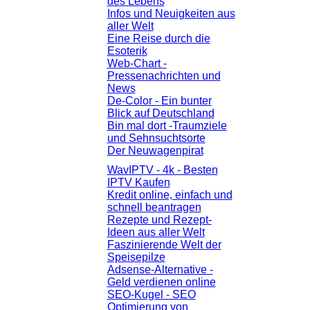
des Lebens
Infos und Neuigkeiten aus
aller Welt
Eine Reise durch die
Esoterik
Web-Chart -
Pressenachrichten und
News
De-Color - Ein bunter
Blick auf Deutschland
Bin mal dort -Traumziele
und Sehnsuchtsorte
Der Neuwagenpirat
WavIPTV - 4k - Besten
IPTV Kaufen
Kredit online, einfach und
schnell beantragen
Rezepte und Rezept-
Ideen aus aller Welt
Faszinierende Welt der
Speisepilze
Adsense-Alternative -
Geld verdienen online
SEO-Kugel - SEO
Optimierung von