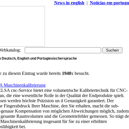
News in english
|
Notícias em portugu
 Webkatalog:
 Deutsch, English und Portugiesischersprache
te zu diesem Eintrag wurde bereits
1940
x besucht.
 Maschinenkalibrierung
LSA cnc-Service bietet eine volumetrische Kalibriertechnik für CNC-
n, die eine wesentliche Rolle in der Qualität der Endprodukte spielt.
ssen werden höchste Präzision un d Genauigkeit garantiert. Der
e Fingerabdruck Ihrer Maschine, den Sie erhalten, macht die sub-
-genaue Kompensation von möglichen Abweichungen möglich, zudem
 gesamte Raumvolumen und die Geometriefehler gemessen. So trägt de
 Maschinenkalibrierung insgesamt für Sie zu einer erhöhten
fähigkeit bei.