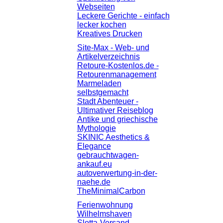
Webseiten
Leckere Gerichte - einfach
lecker kochen
Kreatives Drucken
Site-Max - Web- und
Artikelverzeichnis
Retoure-Kostenlos.de -
Retourenmanagement
Marmeladen
selbstgemacht
Stadt Abenteuer -
Ultimativer Reiseblog
Antike und griechische
Mythologie
SKINIC Aesthetics &
Elegance
gebrauchtwagen-
ankauf.eu
autoverwertung-in-der-
naehe.de
TheMinimalCarbon
Ferienwohnung
Wilhelmshaven
Slotta-Versand.