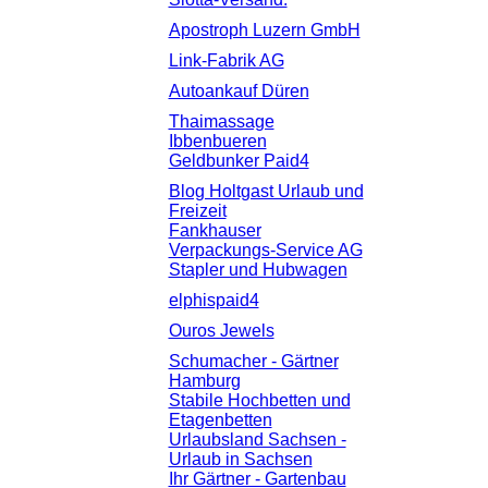
Apostroph Luzern GmbH
Link-Fabrik AG
Autoankauf Düren
Thaimassage
Ibbenbueren
Geldbunker Paid4
Blog Holtgast Urlaub und
Freizeit
Fankhauser
Verpackungs-Service AG
Stapler und Hubwagen
elphispaid4
Ouros Jewels
Schumacher - Gärtner
Hamburg
Stabile Hochbetten und
Etagenbetten
Urlaubsland Sachsen -
Urlaub in Sachsen
Ihr Gärtner - Gartenbau