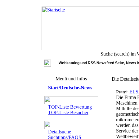
Suche (search) im
Webkatalog und RSS Newsfeed Seite, News in
Menü und Infos
Die Detailsei
Start/Deutsche-News
ELSA
Die Firma E
Maschinen a
TOP-Liste Bewertung
Mithilfe de
TOP-Liste Besucher
geometrisch
mikrometer
werden das
Service der
Detailsuche
Wettbewerbs
Suchtipps/FAQS