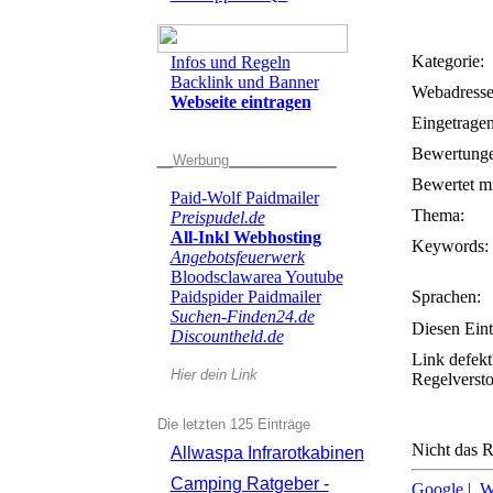
Kategorie:
Infos und Regeln
Backlink und Banner
Webadresse
Webseite eintragen
Eingetrage
Bewertunge
__Werbung______________
Bewertet mi
Paid-Wolf Paidmailer
Thema:
Preispudel.de
All-Inkl Webhosting
Keywords:
Angebotsfeuerwerk
Bloodsclawarea Youtube
Paidspider Paidmailer
Sprachen:
Suchen-Finden24.de
Diesen Eint
Discountheld.de
Link defekt
Hier dein Link
Regelversto
Die letzten 125 Einträge
Nicht das R
Allwaspa Infrarotkabinen
Camping Ratgeber -
Google
|
W