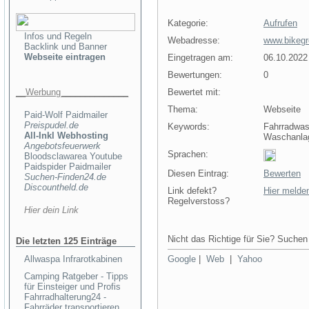
Kategorie:
Aufrufen
Infos und Regeln
Webadresse:
www.bikegr
Backlink und Banner
Webseite eintragen
Eingetragen am:
06.10.2022
Bewertungen:
0
__Werbung______________
Bewertet mit:
0
Thema:
Webseite
Paid-Wolf Paidmailer
Preispudel.de
Keywords:
Fahrradwas
All-Inkl Webhosting
Waschanla
Angebotsfeuerwerk
Sprachen:
Bloodsclawarea Youtube
Paidspider Paidmailer
Diesen Eintrag:
Bewerten
Suchen-Finden24.de
Discountheld.de
Link defekt?
Hier melde
Regelverstoss?
Hier dein Link
Nicht das Richtige für Sie? Suchen 
Die letzten 125 Einträge
Allwaspa Infrarotkabinen
Google
|
Web
|
Yahoo
Camping Ratgeber - Tipps
für Einsteiger und Profis
Fahrradhalterung24 -
Fahrräder transportieren