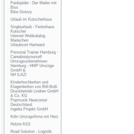
Paidspider - Der Mailer mit
Biss
Bike Groovy
Urlaub im Kutscherhuus
Singleurlaub - Ferienhaus
Kutscher
Internet Webkatalog
Mariechen
Urlaubsort Hartward
Personal Trainer Hamburg -
Careaboutyourself
Umzugsunternehmen
Hamburg - HMP Umzüge
GmbH &
NH ILAZI
Kinderhochbetten und
Etagenbetten von Billi-Bolli
Druckbetrieb Lindner GmbH
& Co. KG
Popmusik Newcomer
Deutschland
Ingeba Projekt GmbH
Köln Umzugsfirma mit Herz
Holzer ASS
Road Solution - Logistik