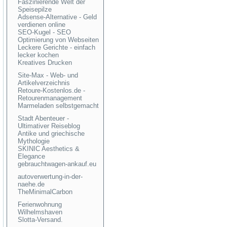
Faszinierende Welt der
Speisepilze
Adsense-Alternative - Geld
verdienen online
SEO-Kugel - SEO
Optimierung von Webseiten
Leckere Gerichte - einfach
lecker kochen
Kreatives Drucken
Site-Max - Web- und
Artikelverzeichnis
Retoure-Kostenlos.de -
Retourenmanagement
Marmeladen selbstgemacht
Stadt Abenteuer -
Ultimativer Reiseblog
Antike und griechische
Mythologie
SKINIC Aesthetics &
Elegance
gebrauchtwagen-ankauf.eu
autoverwertung-in-der-
naehe.de
TheMinimalCarbon
Ferienwohnung
Wilhelmshaven
Slotta-Versand.