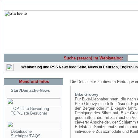
Suche (search) im Webkatalog:
Webkatalog und RSS Newsfeed Seite, News in Deutsch, English u
Menü und Infos
Die Detailseite zu diesem Eintrag wur
Start/Deutsche-News
Bike Groovy
Für Bike-LiebhaberInnen, die nach 
Bike Groovy eine tolle Lösung. Eg
den Bergen oder im Bikepark fährt, 
TOP-Liste Bewertung
Reinigung des Bikes auf. Bike Gro
TOP-Liste Besucher
geschaffen, die mit zahlreichen Vort
cleverer Abscheider, der Schlamm 
Edelstahl, Spritzschutz und ein mi
Detailsuche
individuelle Zusatzmodule und Konf
Suchtipps/FAQS