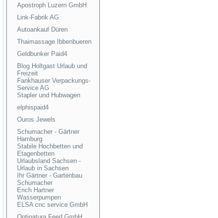
Apostroph Luzern GmbH
Link-Fabrik AG
Autoankauf Düren
Thaimassage Ibbenbueren
Geldbunker Paid4
Blog Holtgast Urlaub und
Freizeit
Fankhauser Verpackungs-
Service AG
Stapler und Hubwagen
elphispaid4
Ouros Jewels
Schumacher - Gärtner
Hamburg
Stabile Hochbetten und
Etagenbetten
Urlaubsland Sachsen -
Urlaub in Sachsen
Ihr Gärtner - Gartenbau
Schumacher
Erich Hartner
Wasserpumpen
ELSA cnc service GmbH
Optinatura Feed GmbH